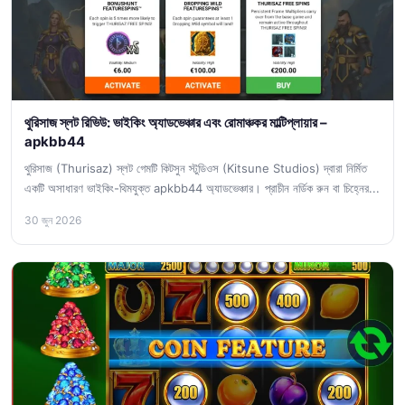
থুরিসাজ স্লট রিভিউ: ভাইকিং অ্যাডভেঞ্চার এবং রোমাঞ্চকর মাল্টিপ্লায়ার –
apkbb44
থুরিসাজ (Thurisaz) স্লট গেমটি কিটসুন স্টুডিওস (Kitsune Studios) দ্বারা নির্মিত
একটি অসাধারণ ভাইকিং-থিমযুক্ত apkbb44 অ্যাডভেঞ্চার। প্রাচীন নর্ডিক রুন বা চিহ্নের...
30 জুন 2026