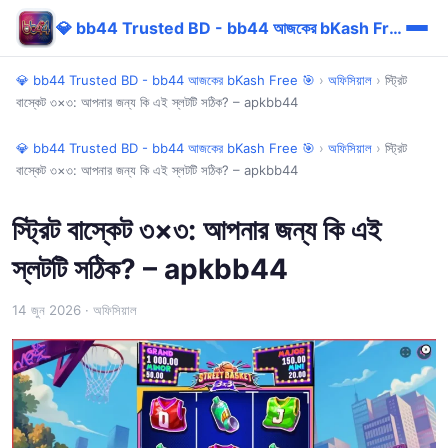
💎 bb44 Trusted BD - bb44 আজকের bKash Free 🎯
💎 bb44 Trusted BD - bb44 আজকের bKash Free 🎯
›
অফিসিয়াল
›
স্ট্রিট
বাস্কেট ৩×৩: আপনার জন্য কি এই স্লটটি সঠিক? – apkbb44
💎 bb44 Trusted BD - bb44 আজকের bKash Free 🎯
›
অফিসিয়াল
›
স্ট্রিট
বাস্কেট ৩×৩: আপনার জন্য কি এই স্লটটি সঠিক? – apkbb44
স্ট্রিট বাস্কেট ৩×৩: আপনার জন্য কি এই
স্লটটি সঠিক? – apkbb44
14 জুন 2026
· অফিসিয়াল