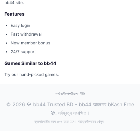
bb44 site.
Features
Easy login
Fast withdrawal
New member bonus
24/7 support
Games Similar to bb44
Try our hand-picked games.
শর্তাবলী
গোপনীয়তা নীতি
© 2026 💎 bb44 Trusted BD - bb44 আজকের bKash Free
🎯. সর্বস্বত্ব সংরক্ষিত।
ব্যবহারকারীর বয়স ১৮+ হতে হবে। দায়িত্বশীলভাবে খেলুন।