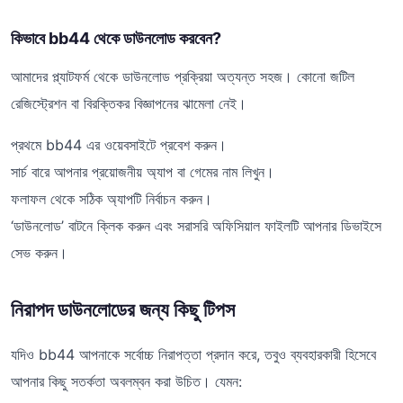
কিভাবে bb44 থেকে ডাউনলোড করবেন?
আমাদের প্ল্যাটফর্ম থেকে ডাউনলোড প্রক্রিয়া অত্যন্ত সহজ। কোনো জটিল
রেজিস্ট্রেশন বা বিরক্তিকর বিজ্ঞাপনের ঝামেলা নেই।
প্রথমে bb44 এর ওয়েবসাইটে প্রবেশ করুন।
সার্চ বারে আপনার প্রয়োজনীয় অ্যাপ বা গেমের নাম লিখুন।
ফলাফল থেকে সঠিক অ্যাপটি নির্বাচন করুন।
‘ডাউনলোড’ বাটনে ক্লিক করুন এবং সরাসরি অফিসিয়াল ফাইলটি আপনার ডিভাইসে
সেভ করুন।
নিরাপদ ডাউনলোডের জন্য কিছু টিপস
যদিও bb44 আপনাকে সর্বোচ্চ নিরাপত্তা প্রদান করে, তবুও ব্যবহারকারী হিসেবে
আপনার কিছু সতর্কতা অবলম্বন করা উচিত। যেমন: