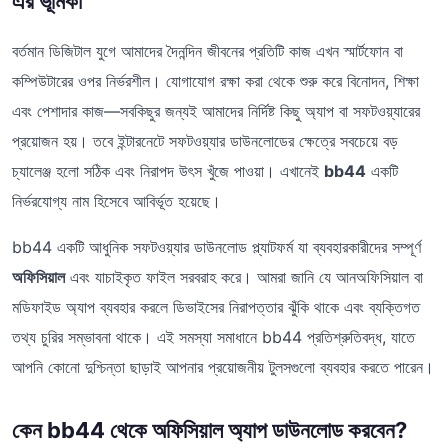
এর ভূমিকা
বর্তমান ডিজিটাল যুগে আমাদের দৈনন্দিন জীবনের প্রতিটি কাজ এখন স্মার্টফোন বা
কম্পিউটারের ওপর নির্ভরশীল। যোগাযোগ রক্ষা করা থেকে শুরু করে বিনোদন, শিক্ষা
এবং পেশাদার কাজ—সবকিছুর জন্যই আমাদের নির্দিষ্ট কিছু অ্যাপ বা সফটওয়্যারের
প্রয়োজন হয়। তবে ইন্টারনেটে সফটওয়্যার ডাউনলোডের ক্ষেত্রে সবচেয়ে বড়
চ্যালেঞ্জ হলো সঠিক এবং নিরাপদ উৎস খুঁজে পাওয়া। এখানেই
bb44
একটি
নির্ভরযোগ্য নাম হিসেবে আবির্ভূত হয়েছে।
bb44 একটি আধুনিক সফটওয়্যার ডাউনলোড প্ল্যাটফর্ম যা ব্যবহারকারীদের সম্পূর্ণ
অফিসিয়াল
এবং যাচাইকৃত ফাইল সরবরাহ করে। আমরা জানি যে আনঅফিসিয়াল বা
মডিফাইড অ্যাপ ব্যবহার করলে ডিভাইসের নিরাপত্তার ঝুঁকি থাকে এবং ব্যক্তিগত
তথ্য চুরির সম্ভাবনা থাকে। এই সমস্যা সমাধানে bb44 প্রতিশ্রুতিবদ্ধ, যাতে
আপনি কোনো দুশ্চিন্তা ছাড়াই আপনার প্রয়োজনীয় টুলসগুলো ব্যবহার করতে পারেন।
কেন bb44 থেকে অফিসিয়াল অ্যাপ ডাউনলোড করবেন?