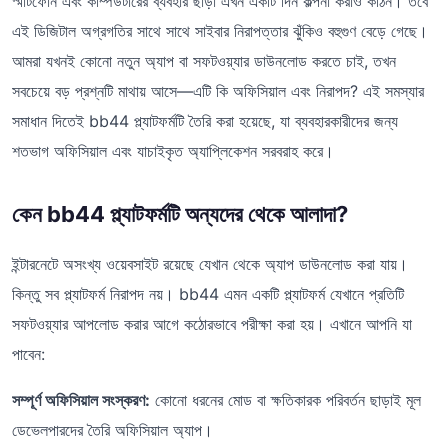
স্মার্টফোন এবং কম্পিউটারের ব্যবহার ছাড়া এখন একটি দিন কল্পনা করাও কঠিন। তবে
এই ডিজিটাল অগ্রগতির সাথে সাথে সাইবার নিরাপত্তার ঝুঁকিও বহুগুণ বেড়ে গেছে।
আমরা যখনই কোনো নতুন অ্যাপ বা সফটওয়্যার ডাউনলোড করতে চাই, তখন
সবচেয়ে বড় প্রশ্নটি মাথায় আসে—এটি কি অফিসিয়াল এবং নিরাপদ? এই সমস্যার
সমাধান দিতেই bb44 প্ল্যাটফর্মটি তৈরি করা হয়েছে, যা ব্যবহারকারীদের জন্য
শতভাগ অফিসিয়াল এবং যাচাইকৃত অ্যাপ্লিকেশন সরবরাহ করে।
কেন bb44 প্ল্যাটফর্মটি অন্যদের থেকে আলাদা?
ইন্টারনেটে অসংখ্য ওয়েবসাইট রয়েছে যেখান থেকে অ্যাপ ডাউনলোড করা যায়।
কিন্তু সব প্ল্যাটফর্ম নিরাপদ নয়। bb44 এমন একটি প্ল্যাটফর্ম যেখানে প্রতিটি
সফটওয়্যার আপলোড করার আগে কঠোরভাবে পরীক্ষা করা হয়। এখানে আপনি যা
পাবেন:
সম্পূর্ণ অফিসিয়াল সংস্করণ:
কোনো ধরনের মোড বা ক্ষতিকারক পরিবর্তন ছাড়াই মূল
ডেভেলপারদের তৈরি অফিসিয়াল অ্যাপ।