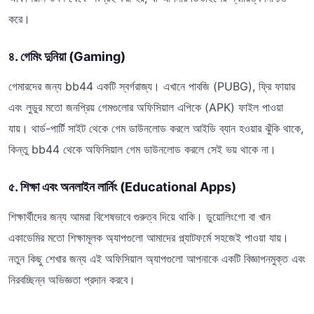
করে।
৪. গেমিং দুনিয়া (Gaming)
গেমারদের জন্য bb44 একটি স্বর্গরাজ্য। এখানে পাবজি (PUBG), ফ্রি ফায়ার
এবং লুডুর মতো জনপ্রিয় গেমগুলোর অফিসিয়াল এপিকে (APK) ফাইল পাওয়া
যায়। থার্ড-পার্টি সাইট থেকে গেম ডাউনলোড করলে আইডি ব্যান হওয়ার ঝুঁকি থাকে,
কিন্তু bb44 থেকে অফিসিয়াল গেম ডাউনলোড করলে সেই ভয় থাকে না।
৫. শিক্ষা এবং অনলাইন লার্নিং (Educational Apps)
শিক্ষার্থীদের জন্য আমরা বিশেষভাবে গুরুত্ব দিয়ে থাকি। ডুয়োলিংগো বা খান
একাডেমির মতো শিক্ষামূলক অ্যাপগুলো আমাদের প্ল্যাটফর্মে সহজেই পাওয়া যায়।
নতুন কিছু শেখার জন্য এই অফিসিয়াল অ্যাপগুলো আপনাকে একটি বিজ্ঞাপনমুক্ত এবং
নিরবচ্ছিন্ন অভিজ্ঞতা প্রদান করবে।