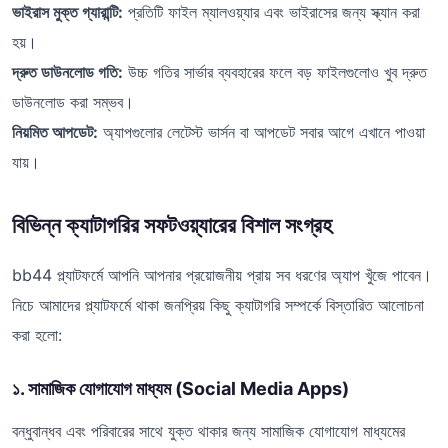
ভাইরাস মুক্ত গ্যারান্টি:
প্রতিটি ফাইল ম্যালওয়্যার এবং ভাইরাসের জন্য স্ক্যান করা
হয়।
দ্রুত ডাউনলোড গতি:
উচ্চ গতির সার্ভার ব্যবহারের ফলে বড় ফাইলগুলোও খুব দ্রুত
ডাউনলোড করা সম্ভব।
নিয়মিত আপডেট:
অ্যাপগুলোর লেটেস্ট ভার্সন বা আপডেট সবার আগে এখানে পাওয়া
যায়।
বিভিন্ন ক্যাটাগরির সফটওয়্যারের বিশাল সংগ্রহ
bb44 প্ল্যাটফর্মে আপনি আপনার প্রয়োজনীয় প্রায় সব ধরণের অ্যাপ খুঁজে পাবেন।
নিচে আমাদের প্ল্যাটফর্মে থাকা জনপ্রিয় কিছু ক্যাটাগরি সম্পর্কে বিস্তারিত আলোচনা
করা হলো:
১. সামাজিক যোগাযোগ মাধ্যম (Social Media Apps)
বন্ধুবান্ধব এবং পরিবারের সাথে যুক্ত থাকার জন্য সামাজিক যোগাযোগ মাধ্যমের